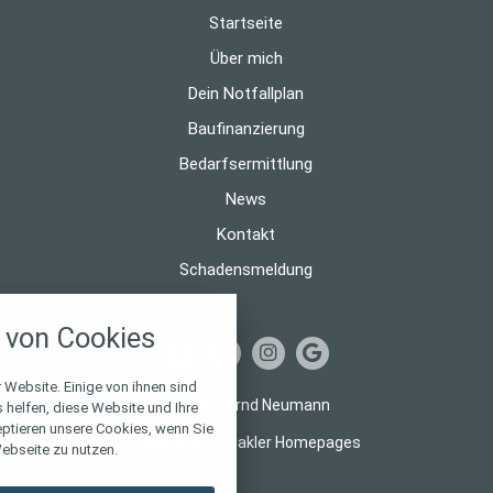
Startseite
Über mich
Dein Notfallplan
Baufinanzierung
Bedarfsermittlung
News
Kontakt
Schadensmeldung
nstellungen
von Cookies
über alle verwendeten Cookies und
chkeit folgende Kategorien zu
r zu blockieren.
 Website. Einige von ihnen sind
© 2026 Bernd Neumann
helfen, diese Website und Ihre
eptieren unsere Cookies, wenn Sie
Notwendig
Made with
❤
Makler Homepages
ebseite zu nutzen.
Performance